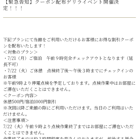
【緊急告知】クーポン配布ゲリライベント開催決
定！！！
下記プランにて当館をご利用いただけるお客様にお得な割引クーポ
ンを配布いたします！
＜対象のプラン＞
・7/21（月）ご宿泊 午前９時完全チェックアウトとなります（延
長不可）
・7/22（火）ご休憩 点検終了後～午後３時までにチェックインの
お客様
※午前9時より停電点検を予定しております。点検作業中はお部屋に
ご滞在いただくことはできません。
＜クーポン内容＞
休憩500円/宿泊1000円割引
※次回以降ご来館の際にご利用いただけます。当日のご利用はいた
だけません。
＜注意事項＞
7/22（火）午前９時より点検作業終了まではお部屋にご滞在いただ
くことはできません。
作業終了までは約３時間程度を見込んでおりますが、前後する場合